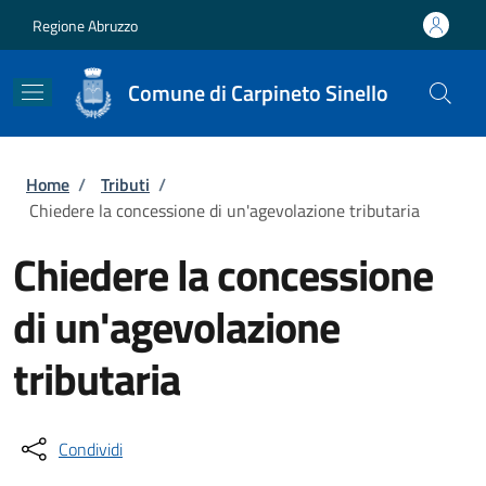
Salta al contenuto principale
Skip to footer content
Regione Abruzzo
Comune di Carpineto Sinello
Briciole di pane
Home
/
Tributi
/
Chiedere la concessione di un'agevolazione tributaria
Chiedere la concessione
di un'agevolazione
tributaria
Condividi