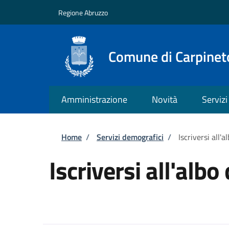
Salta al contenuto principale
Skip to footer content
Regione Abruzzo
Comune di Carpineto
Amministrazione
Novità
Servizi
Briciole di pane
Home
/
Servizi demografici
/
Iscriversi all'a
Iscriversi all'albo