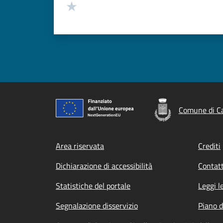
Valuta 1 stelle su 5
Comune di Ca
Footer menu
Area riservata
Crediti
Dichiarazione di accessibilità
Contatt
Statistiche del portale
Leggi l
Segnalazione disservizio
Piano d