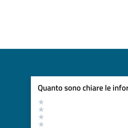
Quanto sono chiare le info
Valutazione
Valuta 5 stelle su 5
Valuta 4 stelle su 5
Valuta 3 stelle su 5
Valuta 2 stelle su 5