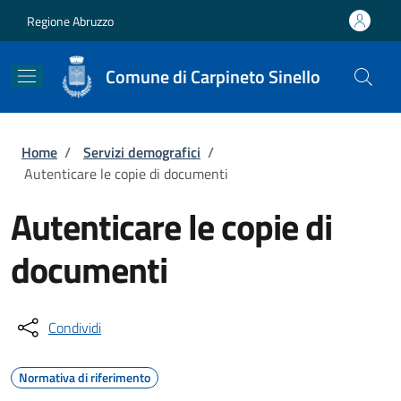
Salta al contenuto principale
Skip to footer content
Regione Abruzzo
Comune di Carpineto Sinello
Briciole di pane
Home
/
Servizi demografici
/
Autenticare le copie di documenti
Autenticare le copie di
documenti
Condividi
Normativa di riferimento