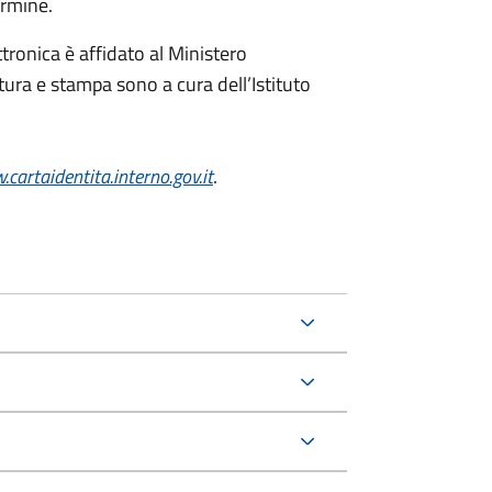
ermine.
ttronica è affidato al Ministero
itura e stampa sono a cura dell’
Istituto
cartaidentita.interno.gov.it
.