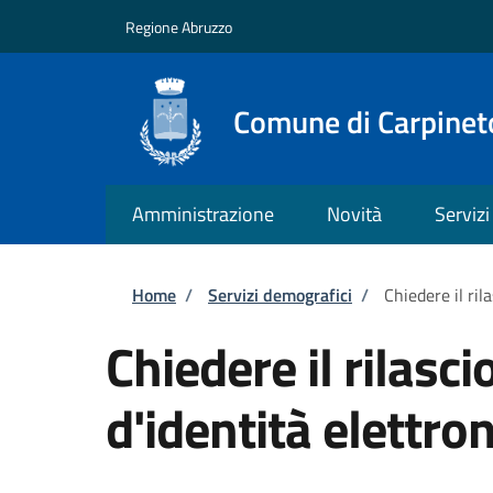
Salta al contenuto principale
Skip to footer content
Regione Abruzzo
Comune di Carpineto
Amministrazione
Novità
Servizi
Briciole di pane
Home
/
Servizi demografici
/
Chiedere il ril
Chiedere il rilasci
d'identità elettron