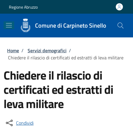
Salta al contenuto principale
Skip to footer content
Regione Abruzzo
Comune di Carpineto Sinello
Briciole di pane
Home
/
Servizi demografici
/
Chiedere il rilascio di certificati ed estratti di leva militare
Chiedere il rilascio di
certificati ed estratti di
leva militare
Condividi