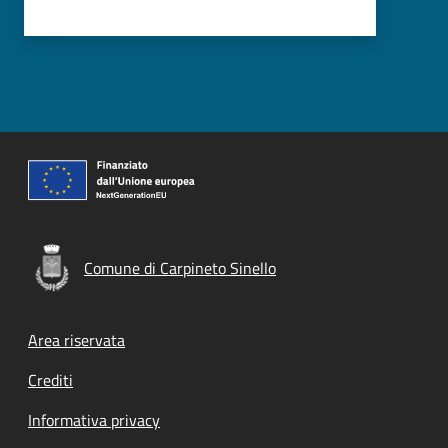
Comune di Carpineto Sinello
Footer menu
Area riservata
Crediti
Informativa privacy