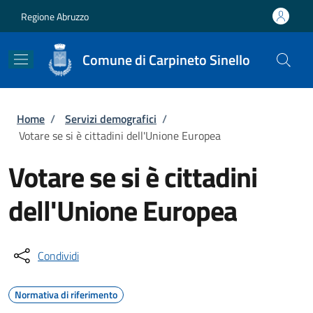
Salta al contenuto principale
Skip to footer content
Regione Abruzzo
Comune di Carpineto Sinello
Briciole di pane
Home
/
Servizi demografici
/
Votare se si è cittadini dell'Unione Europea
Votare se si è cittadini
dell'Unione Europea
Condividi
Normativa di riferimento