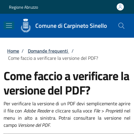
Salta al contenuto principale
Skip to footer content
Regione Abruzzo
Comune di Carpineto Sinello
Briciole di pane
Home
/
Domande frequenti
/
Come faccio a verificare la versione del PDF?
Come faccio a verificare la
versione del PDF?
Per verificare la versione di un PDF devi semplicemente aprire
il file con
Adobe Reader
e cliccare sulla voce
File
>
Proprietà
nel
menu in alto a sinistra. Potrai consultare la versione nel
campo
Versione del PDF.