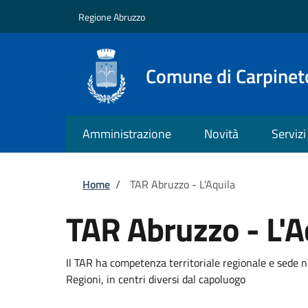
Salta al contenuto principale
Skip to footer content
Regione Abruzzo
Comune di Carpineto
Amministrazione
Novità
Servizi
Briciole di pane
Home
/
TAR Abruzzo - L'Aquila
TAR Abruzzo - L'A
Il TAR ha competenza territoriale regionale e sede n
Regioni, in centri diversi dal capoluogo