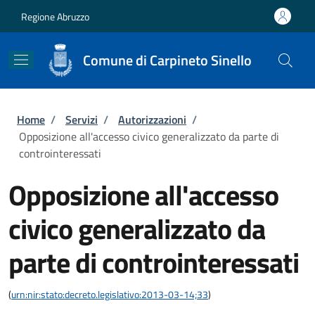
Salta al contenuto principale
Skip to footer content
Regione Abruzzo
Comune di Carpineto Sinello
Briciole di pane
Home
/
Servizi
/
Autorizzazioni
/
Opposizione all'accesso civico generalizzato da parte di
controinteressati
Opposizione all'accesso
civico generalizzato da
parte di controinteressati
(
urn:nir:stato:decreto.legislativo:2013-03-14;33
)