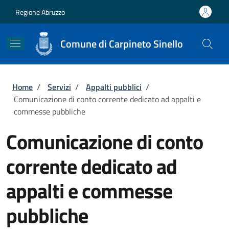
Salta al contenuto principale
Skip to footer content
Regione Abruzzo
Comune di Carpineto Sinello
Briciole di pane
Home
/
Servizi
/
Appalti pubblici
/
Comunicazione di conto corrente dedicato ad appalti e
commesse pubbliche
Comunicazione di conto
corrente dedicato ad
appalti e commesse
pubbliche