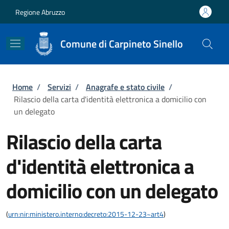
Salta al contenuto principale
Skip to footer content
Regione Abruzzo
Comune di Carpineto Sinello
Briciole di pane
Home
/
Servizi
/
Anagrafe e stato civile
/
Rilascio della carta d'identità elettronica a domicilio con
un delegato
Rilascio della carta
d'identità elettronica a
domicilio con un delegato
(
urn:nir:ministero.interno:decreto:2015-12-23~art4
)