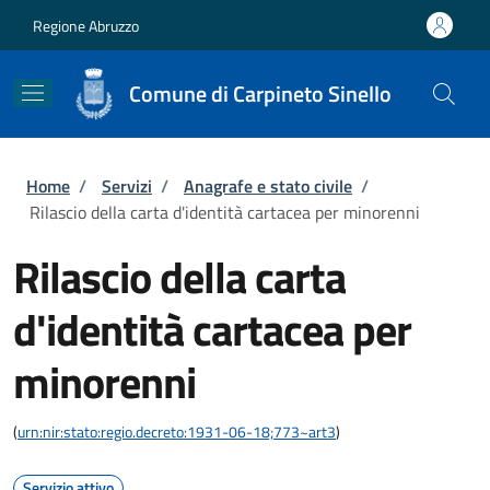
Salta al contenuto principale
Skip to footer content
Regione Abruzzo
Comune di Carpineto Sinello
Briciole di pane
Home
/
Servizi
/
Anagrafe e stato civile
/
Rilascio della carta d'identità cartacea per minorenni
Rilascio della carta
d'identità cartacea per
minorenni
(
urn:nir:stato:regio.decreto:1931-06-18;773~art3
)
Servizio attivo