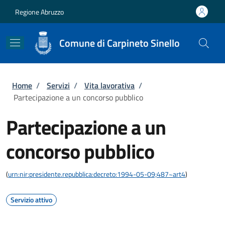
Salta al contenuto principale
Skip to footer content
Regione Abruzzo
Comune di Carpineto Sinello
Briciole di pane
Home
/
Servizi
/
Vita lavorativa
/
Partecipazione a un concorso pubblico
Partecipazione a un
concorso pubblico
(
urn:nir:presidente.repubblica:decreto:1994-05-09;487~art4
)
Servizio attivo