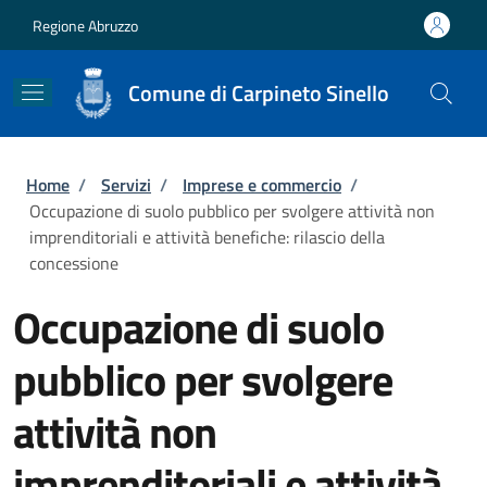
Salta al contenuto principale
Skip to footer content
Regione Abruzzo
Comune di Carpineto Sinello
Briciole di pane
Home
/
Servizi
/
Imprese e commercio
/
Occupazione di suolo pubblico per svolgere attività non
imprenditoriali e attività benefiche: rilascio della
concessione
Occupazione di suolo
pubblico per svolgere
attività non
imprenditoriali e attività