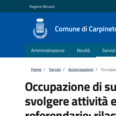
Salta al contenuto principale
Skip to footer content
Regione Abruzzo
Comune di Carpineto
Amministrazione
Novità
Servizi
Briciole di pane
Home
/
Servizi
/
Autorizzazioni
/
Occupazi
Occupazione di su
svolgere attività e
referendarie: rilas