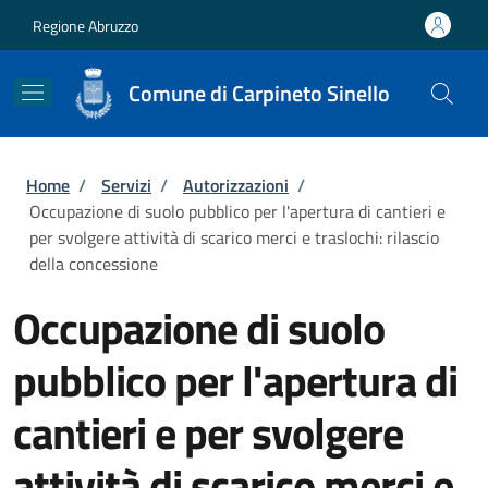
Salta al contenuto principale
Skip to footer content
Regione Abruzzo
Comune di Carpineto Sinello
Briciole di pane
Home
/
Servizi
/
Autorizzazioni
/
Occupazione di suolo pubblico per l'apertura di cantieri e
per svolgere attività di scarico merci e traslochi: rilascio
della concessione
Occupazione di suolo
pubblico per l'apertura di
cantieri e per svolgere
attività di scarico merci e