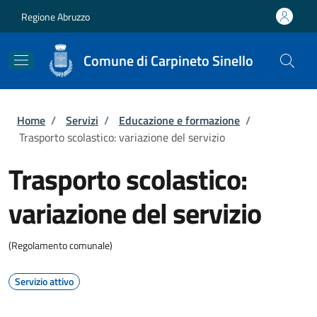
Salta al contenuto principale
Skip to footer content
Regione Abruzzo
Comune di Carpineto Sinello
Briciole di pane
Home
/
Servizi
/
Educazione e formazione
/
Trasporto scolastico: variazione del servizio
Trasporto scolastico:
variazione del servizio
(Regolamento comunale)
Servizio attivo