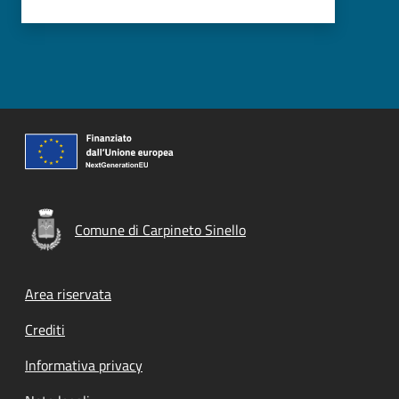
Comune di Carpineto Sinello
Footer menu
Area riservata
Crediti
Informativa privacy