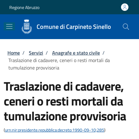
Salta al contenuto principale
Skip to footer content
Regione Abruzzo
Comune di Carpineto Sinello
Briciole di pane
Home
/
Servizi
/
Anagrafe e stato civile
/
Traslazione di cadavere, ceneri o resti mortali da
tumulazione provvisoria
Traslazione di cadavere,
ceneri o resti mortali da
tumulazione provvisoria
(
urn:nir:presidente.repubblica:decreto:1990-09-10;285
)