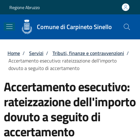
Salta al contenuto principale
Skip to footer content
Regione Abruzzo
Comune di Carpineto Sinello
Briciole di pane
Home
/
Servizi
/
Tributi, finanze e contravvenzioni
/
Accertamento esecutivo: rateizzazione dell'importo
dovuto a seguito di accertamento
Accertamento esecutivo:
rateizzazione dell'importo
dovuto a seguito di
accertamento