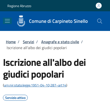
Salta al contenuto principale
Skip to footer content
Regione Abruzzo
Comune di Carpineto Sinello
Briciole di pane
Home
/
Servizi
/
Anagrafe e stato civile
/
Iscrizione all'albo dei giudici popolari
Iscrizione all'albo dei
giudici popolari
(
urn:nir:stato:legge:1951-04-10;287~art14
)
Servizio attivo