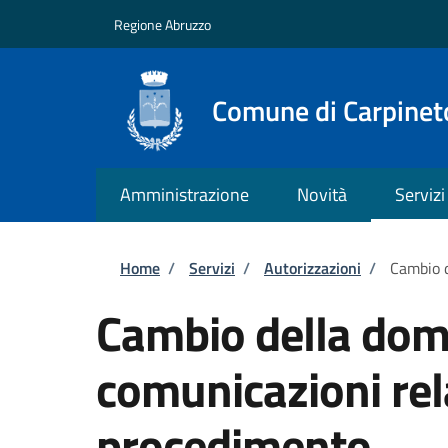
Salta al contenuto principale
Skip to footer content
Regione Abruzzo
Comune di Carpineto
Amministrazione
Novità
Servizi
Briciole di pane
Home
/
Servizi
/
Autorizzazioni
/
Cambio d
Cambio della domi
comunicazioni rel
procedimento