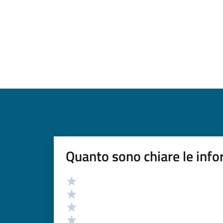
Quanto sono chiare le info
Valutazione
Valuta 5 stelle su 5
Valuta 4 stelle su 5
Valuta 3 stelle su 5
Valuta 2 stelle su 5