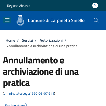
Salta al contenuto principale
Skip to footer content
Regione Abruzzo
Comune di Carpineto Sinello
Briciole di pane
Home
/
Servizi
/
Autorizzazioni
/
Annullamento e archiviazione di una pratica
Annullamento e
archiviazione di una
pratica
(
urn:nir:stato:legge:1990-08-07;241
)
Servizio attivo