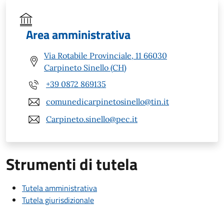
Area amministrativa
Via Rotabile Provinciale, 11 66030
Carpineto Sinello (CH)
+39 0872 869135
comunedicarpinetosinello@tin.it
Carpineto.sinello@pec.it
Strumenti di tutela
Tutela amministrativa
Tutela giurisdizionale