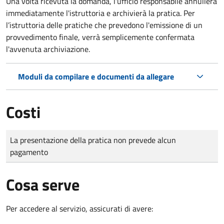
Una volta ricevuta la domanda, l'ufficio responsabile annullerà
immediatamente l'istruttoria e archivierà la pratica. Per
l’istruttoria delle pratiche che prevedono l'emissione di un
provvedimento finale, verrà semplicemente confermata
l'avvenuta archiviazione.
Moduli da compilare e documenti da allegare
Costi
Tipo di pagamento
Importo
La presentazione della pratica non prevede alcun
pagamento
Cosa serve
Per accedere al servizio, assicurati di avere: