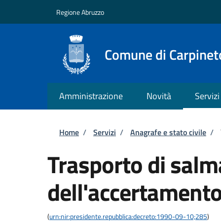
Salta al contenuto principale
Skip to footer content
Regione Abruzzo
Comune di Carpineto
Amministrazione
Novità
Servizi
Briciole di pane
Home
/
Servizi
/
Anagrafe e stato civile
/
Trasporto di salm
dell'accertamento
(
urn:nir:presidente.repubblica:decreto:1990-09-10;285
)