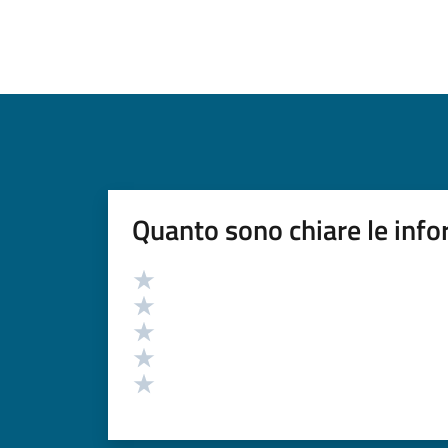
Quanto sono chiare le info
Valutazione
Valuta 5 stelle su 5
Valuta 4 stelle su 5
Valuta 3 stelle su 5
Valuta 2 stelle su 5
Valuta 1 stelle su 5